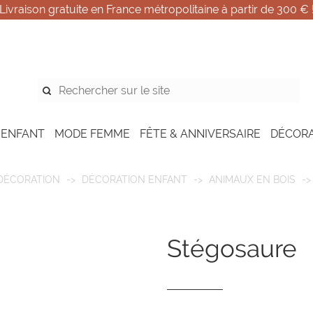
Livraison gratuite en France métropolitaine à partir de 300 € 
 ENFANT
MODE FEMME
FÊTE & ANNIVERSAIRE
DÉCOR
DÉCORATION
DÉCORATION ENFANT
ANIMAUX EN BOIS
stégosaure