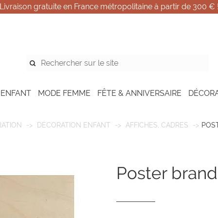
Livraison gratuite en France métropolitaine à partir de 300 € 
 ENFANT
MODE FEMME
FÊTE & ANNIVERSAIRE
DÉCOR
ATION
DÉCORATION ENFANT
AFFICHES, CADRES
POST
poster bran