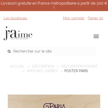
Livraison gratuite en France métropolitaine à partir de 300 €
!
Les boutiques
Mon compte
Panier (
0
)
ACCUEIL
DÉCORATION
DÉCORATION ENFANT
AFFICHES, CADRES
POSTER PARIS