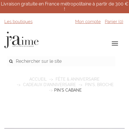
Livraison gratuite en France métropolitaine à partir de 300 €
!
Les boutiques
Mon compte
Panier (
0
)
ACCUEIL
FÊTE & ANNIVERSAIRE
CADEAUX D'ANNIVERSAIRE
PIN'S, BROCHE
PIN'S CABANE