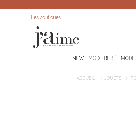
Les boutiques
NEW
MODE BÉBÉ
MODE
ACCUEIL
JOUETS
PO