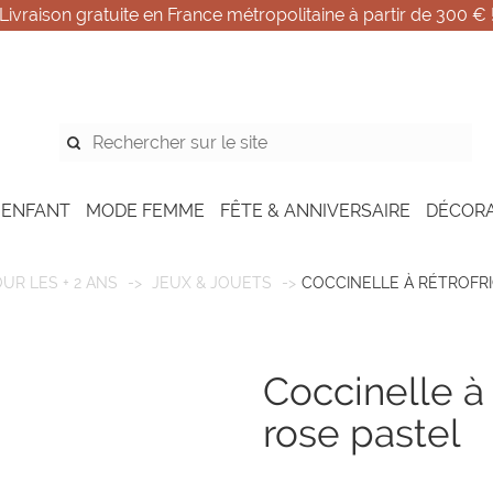
Livraison gratuite en France métropolitaine à partir de 300 € 
 ENFANT
MODE FEMME
FÊTE & ANNIVERSAIRE
DÉCOR
UR LES + 2 ANS
JEUX & JOUETS
COCCINELLE À RÉTROFRI
coccinelle à rétrofriction 10 cm -
rose pastel