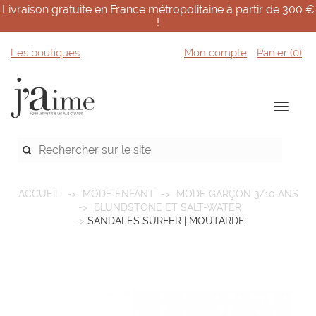
Livraison gratuite en France métropolitaine à partir de 300 €
!
Les boutiques
Mon compte
Panier (
0
)
ACCUEIL
MODE ENFANT
MODE GARÇON 3/10 ANS
BLUNDSTONE ET SALT-WATER
SANDALES SURFER | MOUTARDE