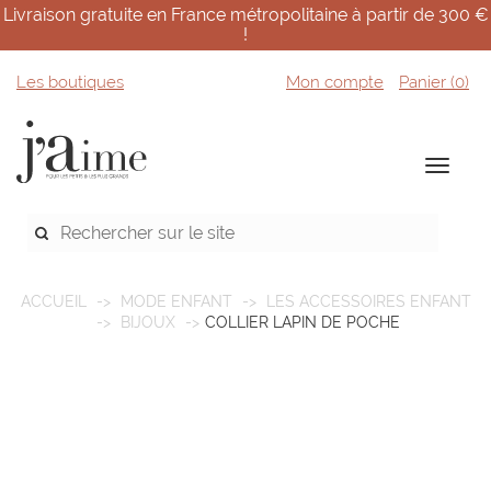
Livraison gratuite en France métropolitaine à partir de 300 €
!
Les boutiques
Mon compte
Panier (
0
)
ACCUEIL
MODE ENFANT
LES ACCESSOIRES ENFANT
BIJOUX
COLLIER LAPIN DE POCHE