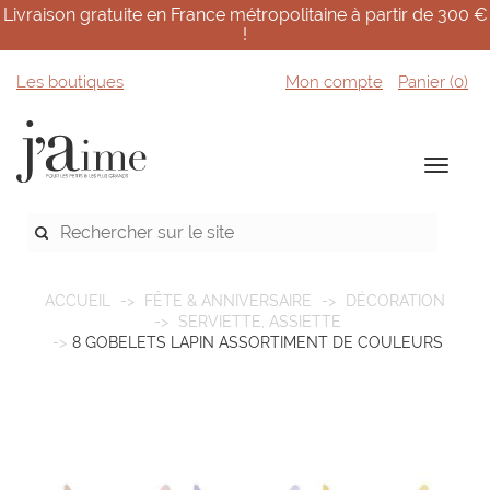
Livraison gratuite en France métropolitaine à partir de 300 €
!
Les boutiques
Mon compte
Panier (
0
)
ACCUEIL
FÊTE & ANNIVERSAIRE
DÉCORATION
SERVIETTE, ASSIETTE
8 GOBELETS LAPIN ASSORTIMENT DE COULEURS