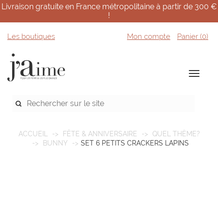
Livraison gratuite en France métropolitaine à partir de 300 €
!
Les boutiques
Mon compte
Panier (
0
)
ACCUEIL
FÊTE & ANNIVERSAIRE
QUEL THÈME?
BUNNY
SET 6 PETITS CRACKERS LAPINS