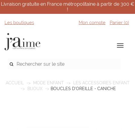
Livraison gratuite en France métropolitaine à partir de 300 €
!
Les boutiques
Mon compte
Panier (
0
)
ACCUEIL
MODE ENFANT
LES ACCESSOIRES ENFANT
BIJOUX
BOUCLES D'OREILLE - CANICHE