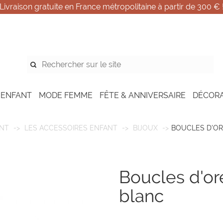
Livraison gratuite en France métropolitaine à partir de 300 € 
 ENFANT
MODE FEMME
FÊTE & ANNIVERSAIRE
DÉCOR
NT
LES ACCESSOIRES ENFANT
BIJOUX
BOUCLES D'ORE
boucles d'oreille - bob lapin
blanc