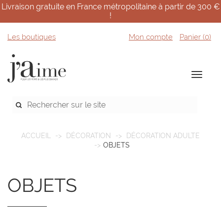
Livraison gratuite en France métropolitaine à partir de 300 €
!
Les boutiques
Mon compte
Panier (
0
)
ACCUEIL
DÉCORATION
DÉCORATION ADULTE
OBJETS
OBJETS