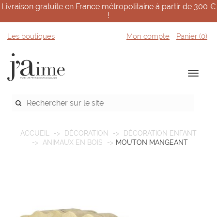
Livraison gratuite en France métropolitaine à partir de 300 €
!
Les boutiques
Mon compte
Panier (
0
)
ACCUEIL
DÉCORATION
DÉCORATION ENFANT
ANIMAUX EN BOIS
MOUTON MANGEANT