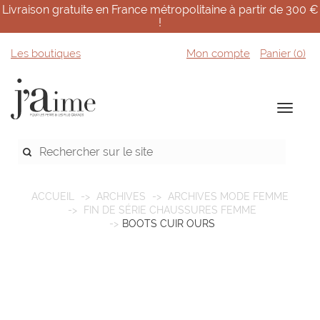
Livraison gratuite en France métropolitaine à partir de 300 €
!
Les boutiques
Mon compte
Panier (
0
)
ACCUEIL
ARCHIVES
ARCHIVES MODE FEMME
FIN DE SÉRIE CHAUSSURES FEMME
BOOTS CUIR OURS