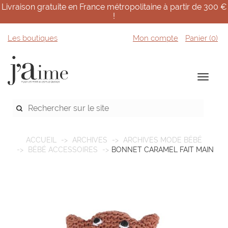
Livraison gratuite en France métropolitaine à partir de 300 €
!
Les boutiques
Mon compte
Panier (
0
)
ACCUEIL
ARCHIVES
ARCHIVES MODE BÉBÉ
BÉBÉ ACCESSOIRES
BONNET CARAMEL FAIT MAIN