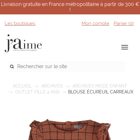
Livraison gratuite en France métropolitaine à partir de 300 €
!
Les boutiques
Mon compte
Panier (
0
)
ACCUEIL
ARCHIVES
ARCHIVES MODE ENFANT
OUTLET FILLE 4 ANS
BLOUSE ÉCUREUIL CARREAUX