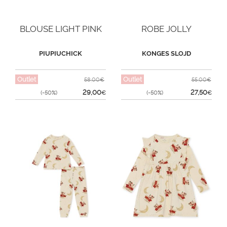
BLOUSE LIGHT PINK
ROBE JOLLY
PIUPIUCHICK
KONGES SLOJD
Outlet
Outlet
58,00€
55,00€
29,00
27,50
(-50%)
€
(-50%)
€