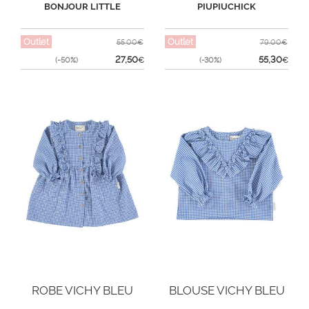
ANISE
BONJOUR LITTLE
PIUPIUCHICK
Outlet
Outlet
55,00€
79,00€
27,50
55,30
(-50%)
€
(-30%)
€
ROBE VICHY BLEU
BLOUSE VICHY BLEU