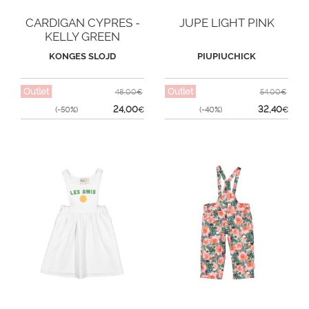
CARDIGAN CYPRES -
JUPE LIGHT PINK
KELLY GREEN
KONGES SLOJD
PIUPIUCHICK
Outlet
Outlet
48,00€
54,00€
24,00
32,40
(-50%)
€
(-40%)
€