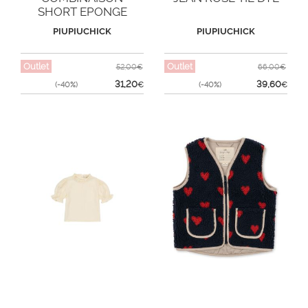
SHORT EPONGE
VACAY
PIUPIUCHICK
PIUPIUCHICK
Outlet
Outlet
52,00€
66,00€
31,20
39,60
(-40%)
€
(-40%)
€