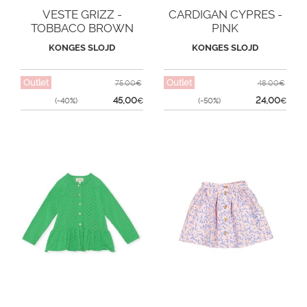
VESTE GRIZZ -
CARDIGAN CYPRES -
TOBBACO BROWN
PINK
KONGES SLOJD
KONGES SLOJD
Outlet
Outlet
75,00€
48,00€
45,00
24,00
(-40%)
€
(-50%)
€