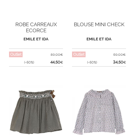
ROBE CARREAUX
BLOUSE MINI CHECK
ECORCE
EMILE ET IDA
EMILE ET IDA
Outlet
Outlet
89,00€
69,00€
44,50
34,50
(-50%)
€
(-50%)
€