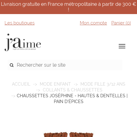
Livraison gratuite en France métropolitaine à partir de 300 €
!
Les boutiques
Mon compte
Panier (
0
)
ACCUEIL
MODE ENFANT
MODE FILLE 3/12 ANS
COLLANTS & CHAUSSETTES
CHAUSSETTES JOSÉPHINE - HAUTES & DENTELLES |
PAIN D'ÉPICES