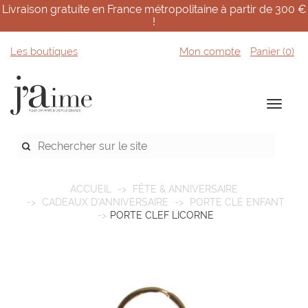
Livraison gratuite en France métropolitaine à partir de 300 €
!
Les boutiques
Mon compte
Panier (
0
)
ACCUEIL
FÊTE & ANNIVERSAIRE
CADEAUX D'ANNIVERSAIRE
PORTE CLÉ ENFANT
PORTE CLEF LICORNE