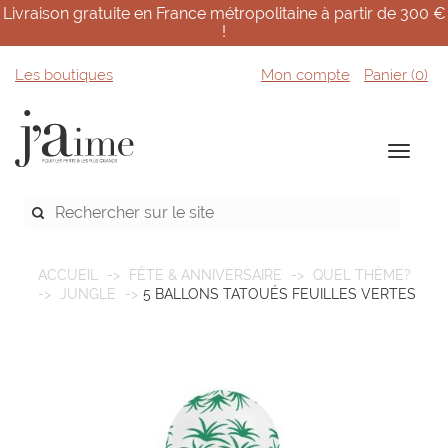
Livraison gratuite en France métropolitaine à partir de 300 €
!
Les boutiques
Mon compte
Panier (
0
)
ACCUEIL
FÊTE & ANNIVERSAIRE
QUEL THÈME?
JUNGLE
5 BALLONS TATOUÉS FEUILLES VERTES