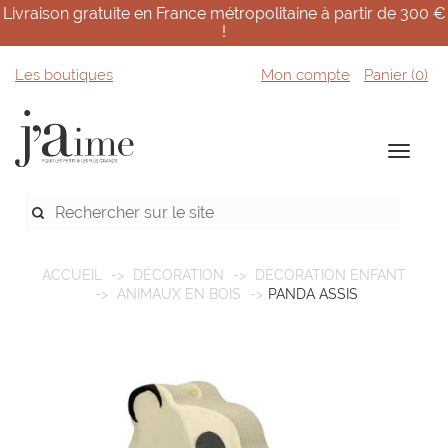
Livraison gratuite en France métropolitaine à partir de 300 €
!
Les boutiques
Mon compte
Panier (
0
)
ACCUEIL
DÉCORATION
DÉCORATION ENFANT
ANIMAUX EN BOIS
PANDA ASSIS