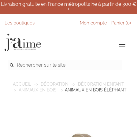
Livraison gratuite en France métropolitaine à partir de 300 €
!
Les boutiques
Mon compte
Panier (
0
)
ACCUEIL
DÉCORATION
DÉCORATION ENFANT
ANIMAUX EN BOIS
ANIMAUX EN BOIS ÉLÉPHANT