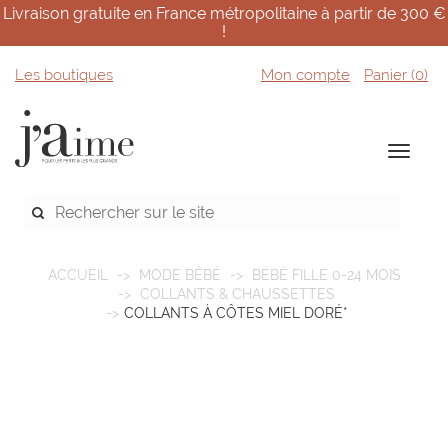
Livraison gratuite en France métropolitaine à partir de 300 €
!
Les boutiques
Mon compte
Panier (
0
)
ACCUEIL
MODE BÉBÉ
BÉBÉ FILLE 0-24 MOIS
COLLANTS & CHAUSSETTES
COLLANTS À CÔTES MIEL DORÉ*