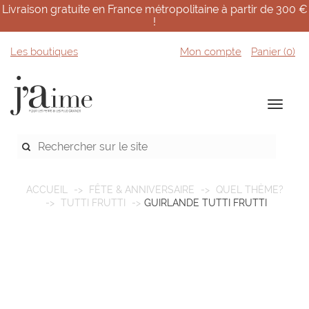
Livraison gratuite en France métropolitaine à partir de 300 €
!
Les boutiques
Mon compte
Panier (
0
)
ACCUEIL
FÊTE & ANNIVERSAIRE
QUEL THÈME?
TUTTI FRUTTI
GUIRLANDE TUTTI FRUTTI