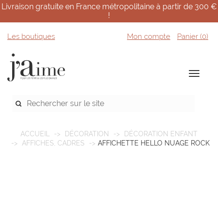
Livraison gratuite en France métropolitaine à partir de 300 €
!
Les boutiques
Mon compte
Panier (
0
)
ACCUEIL
DÉCORATION
DÉCORATION ENFANT
AFFICHES, CADRES
AFFICHETTE HELLO NUAGE ROCK