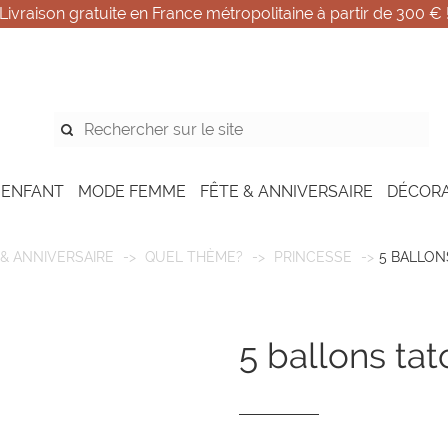
Livraison gratuite en France métropolitaine à partir de 300 € 
 ENFANT
MODE FEMME
FÊTE & ANNIVERSAIRE
DÉCOR
 & ANNIVERSAIRE
QUEL THÈME?
PRINCESSE
5 BALLO
5 ballons ta