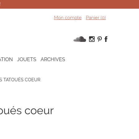
!
Mon compte
Panier (
0
)
ATION
JOUETS
ARCHIVES
NS TATOUÉS COEUR
toués coeur