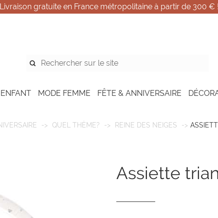
Livraison gratuite en France métropolitaine à partir de 300 € 
 ENFANT
MODE FEMME
FÊTE & ANNIVERSAIRE
DÉCOR
NIVERSAIRE
QUEL THÈME?
REINE DES NEIGES
ASSIET
assiette tri