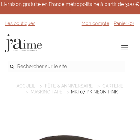
Livraison gratuite en France métropolitaine à partir de 300 €
!
Les boutiques
Mon compte
Panier (
0
)
ACCUEIL
FÊTE & ANNIVERSAIRE
CARTERIE
MASKING TAPE
MKT07-PK NEON PINK