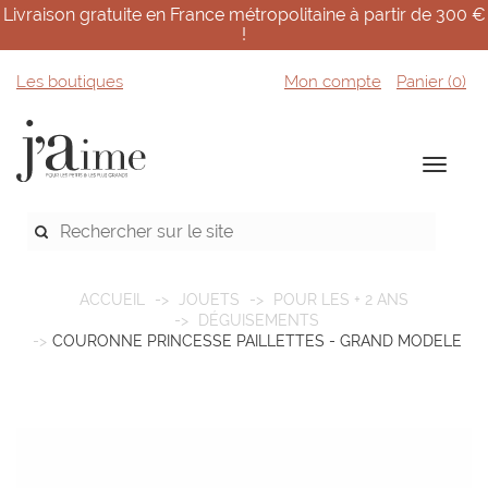
Livraison gratuite en France métropolitaine à partir de 300 €
!
Les boutiques
Mon compte
Panier (
0
)
ACCUEIL
JOUETS
POUR LES + 2 ANS
DÉGUISEMENTS
COURONNE PRINCESSE PAILLETTES - GRAND MODELE