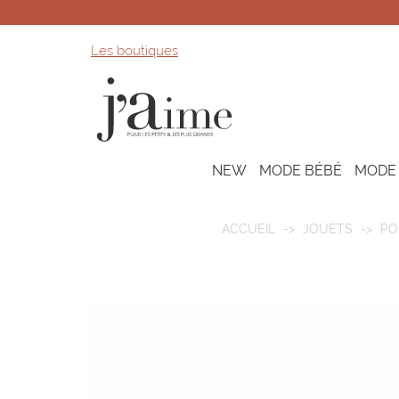
Les boutiques
NEW
MODE BÉBÉ
MODE
ACCUEIL
JOUETS
PO