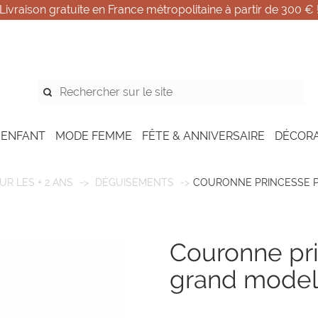
Livraison gratuite en France métropolitaine à partir de 300 € 
 ENFANT
MODE FEMME
FÊTE & ANNIVERSAIRE
DÉCOR
UR LES + 2 ANS
DÉGUISEMENTS
COURONNE PRINCESSE P
couronne princesse paillettes -
grand mode