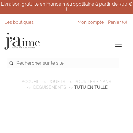
Livraison gratuite en France métropolitaine à partir de 300 €
!
Les boutiques
Mon compte
Panier (
0
)
ACCUEIL
JOUETS
POUR LES + 2 ANS
DÉGUISEMENTS
TUTU EN TULLE