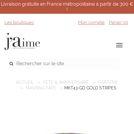
Livraison gratuite en France métropolitaine à partir de 300 €
!
Les boutiques
Mon compte
Panier (
0
)
ACCUEIL
FÊTE & ANNIVERSAIRE
CARTERIE
MASKING TAPE
MKT43-GD GOLD STRIPES