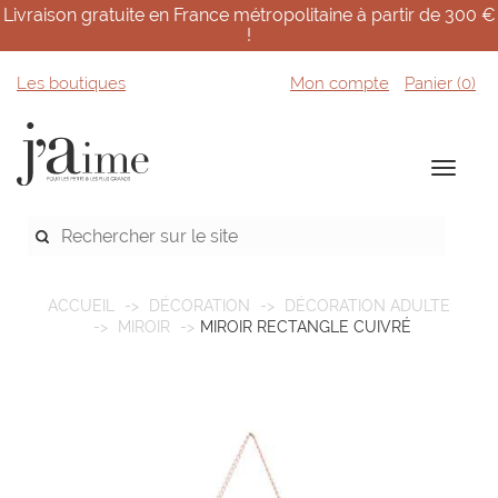
Livraison gratuite en France métropolitaine à partir de 300 €
!
Les boutiques
Mon compte
Panier (
0
)
ACCUEIL
DÉCORATION
DÉCORATION ADULTE
MIROIR
MIROIR RECTANGLE CUIVRÉ