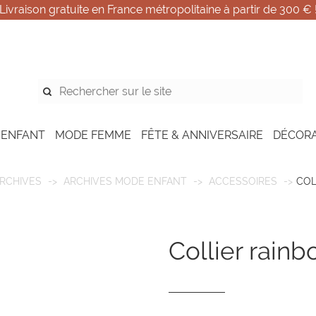
Livraison gratuite en France métropolitaine à partir de 300 € 
 ENFANT
MODE FEMME
FÊTE & ANNIVERSAIRE
DÉCOR
RCHIVES
ARCHIVES MODE ENFANT
ACCESSOIRES
COL
collier rain