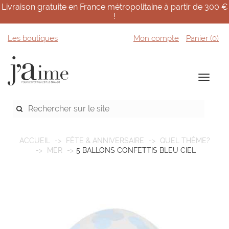
Livraison gratuite en France métropolitaine à partir de 300 €
!
Les boutiques
Mon compte
Panier (
0
)
ACCUEIL
FÊTE & ANNIVERSAIRE
QUEL THÈME?
MER
5 BALLONS CONFETTIS BLEU CIEL