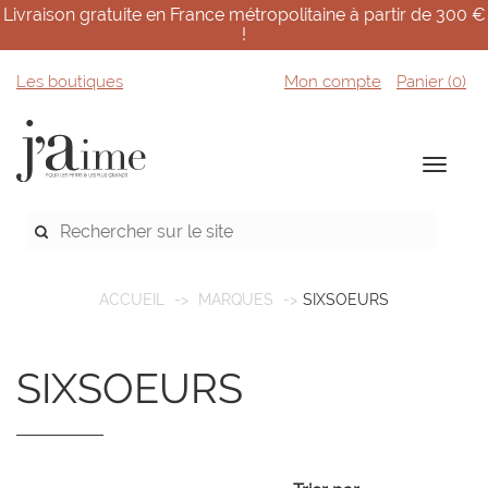
Livraison gratuite en France métropolitaine à partir de 300 €
!
Les boutiques
Mon compte
Panier (
0
)
ACCUEIL
MARQUES
SIXSOEURS
SIXSOEURS