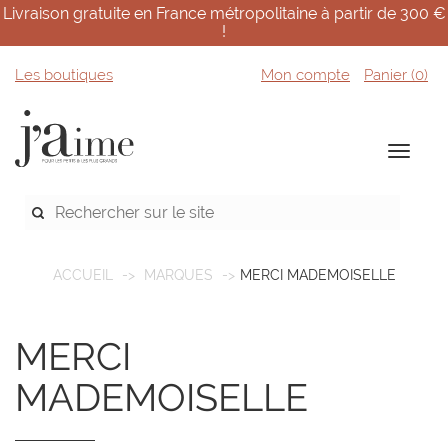
Livraison gratuite en France métropolitaine à partir de 300 €
!
Les boutiques
Mon compte
Panier (
0
)
ACCUEIL
MARQUES
MERCI MADEMOISELLE
MERCI
MADEMOISELLE