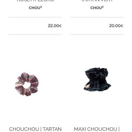
ÉMERAUDE
CHOU²
CHOU²
22,00
20,00
€
€
CHOUCHOU | TARTAN
MAXI CHOUCHOU |