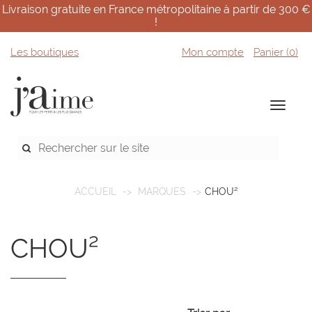
Livraison gratuite en France métropolitaine à partir de 300 €
!
Les boutiques
Mon compte
Panier (
0
)
ACCUEIL
MARQUES
CHOU²
CHOU²