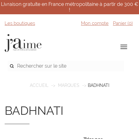
Livraison gratuite en France métropolitaine à partir de 300 €
!
Les boutiques
Mon compte
Panier (
0
)
ACCUEIL
MARQUES
BADHNATI
BADHNATI