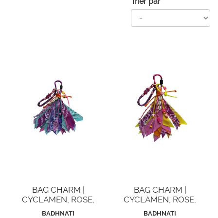
Trier par
BAG CHARM |
BAG CHARM |
CYCLAMEN, ROSE,
CYCLAMEN, ROSE,
LILAS ET AQUA
JAUNE, MANDARINE
BADHNATI
BADHNATI