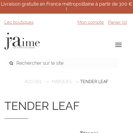
Livraison gratuite en France métropolitaine à partir de 300 €
!
Les boutiques
Mon compte
Panier (
0
)
ACCUEIL
MARQUES
TENDER LEAF
TENDER LEAF