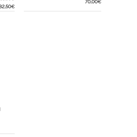
70,00
€
32,50
€
N