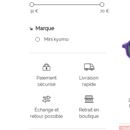
32 €
70 €
Marque
Mini kyomo
Paiement
Livraison
sécurisé
rapide
Échange et
Retrait en
retour possible
boutique
Out