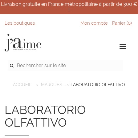
Livraison gratuite en France métropolitaine à partir de 300 €
!
Les boutiques
Mon compte
Panier (
0
)
ACCUEIL
MARQUES
LABORATORIO OLFATTIVO
LABORATORIO
OLFATTIVO