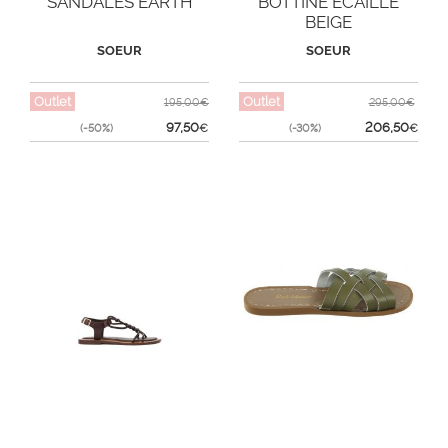
SANDALES EARTH
BOTTINE ECAILLE
BEIGE
SOEUR
SOEUR
Outlet
Outlet
195,00€
295,00€
97,50
206,50
(-50%)
€
(-30%)
€