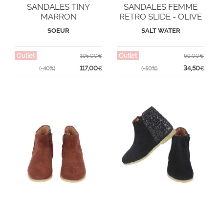
SANDALES TINY
SANDALES FEMME
MARRON
RETRO SLIDE - OLIVE
SOEUR
SALT WATER
Outlet
Outlet
195,00€
69,00€
117,00
34,50
(-40%)
€
(-50%)
€