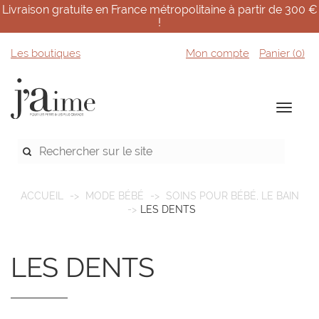
Livraison gratuite en France métropolitaine à partir de 300 €
!
Les boutiques
Mon compte
Panier (
0
)
ACCUEIL
MODE BÉBÉ
SOINS POUR BÉBÉ, LE BAIN
LES DENTS
LES DENTS