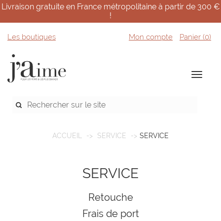
Livraison gratuite en France métropolitaine à partir de 300 €
!
Les boutiques
Mon compte
Panier (
0
)
ACCUEIL
SERVICE
SERVICE
SERVICE
Retouche
Frais de port